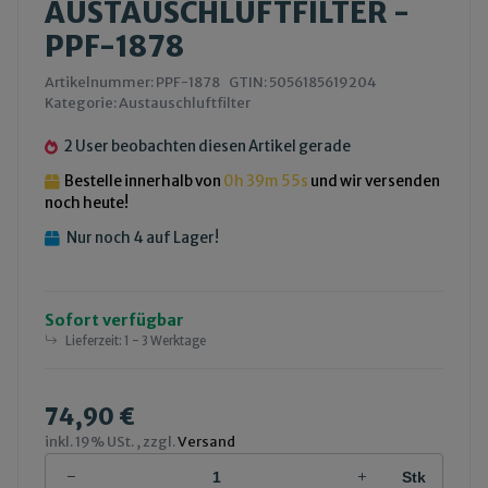
AUSTAUSCHLUFTFILTER -
PPF-1878
Artikelnummer:
PPF-1878
GTIN:
5056185619204
Kategorie:
Austauschluftfilter
2 User beobachten diesen Artikel gerade
Bestelle innerhalb von
0h
39m
54s
und wir versenden
noch heute!
Nur noch 4 auf Lager!
Sofort verfügbar
Lieferzeit:
1 - 3 Werktage
74,90 €
inkl. 19% USt. , zzgl.
Versand
Stk