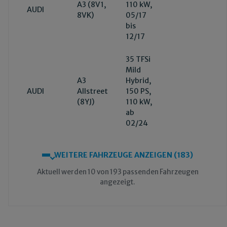
A3 (8V1,
110 kW,
AUDI
8VK)
05/17
bis
12/17
35 TFSi
Mild
A3
Hybrid,
AUDI
Allstreet
150 PS,
(8YJ)
110 kW,
ab
02/24
WEITERE FAHRZEUGE ANZEIGEN (183)
Aktuell werden 10 von 193 passenden Fahrzeugen
angezeigt.