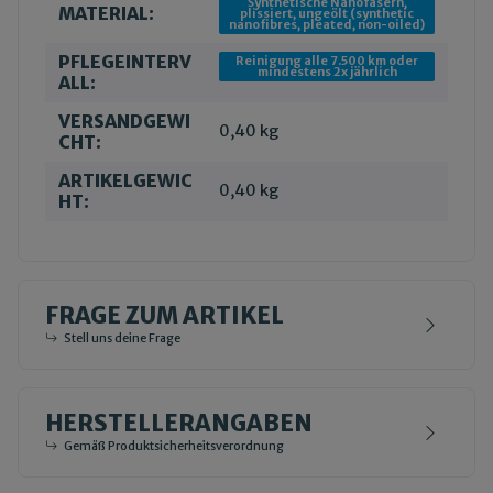
Synthetische Nanofasern,
MATERIAL:
plissiert, ungeölt (synthetic
nanofibres, pleated, non-oiled)
PFLEGEINTERV
Reinigung alle 7.500 km oder
mindestens 2x jährlich
ALL:
VERSANDGEWI
0,40 kg
CHT:
ARTIKELGEWIC
0,40
kg
HT:
FRAGE ZUM ARTIKEL
Stell uns deine Frage
HERSTELLERANGABEN
Gemäß Produktsicherheitsverordnung