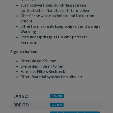
aus hochwertigen, durchflussstarken
synthetischen Nanofaser-Filtermedien
Oberfläche wird maximiert und Luftstrom
erhöht
ölfrei für maximale Langlebigkeit und weniger
Wartung
Präzisionsspritzguss für eine perfekte
Passform
Eigenschaften:
Filter Länge 276 mm
Breite des Filters 170 mm
Form des Filters Rechteck
Filter-Material synthetisch plissiert
LÄNGE:
Produkteigenschaft
Wert
276 mm
BREITE:
170 mm