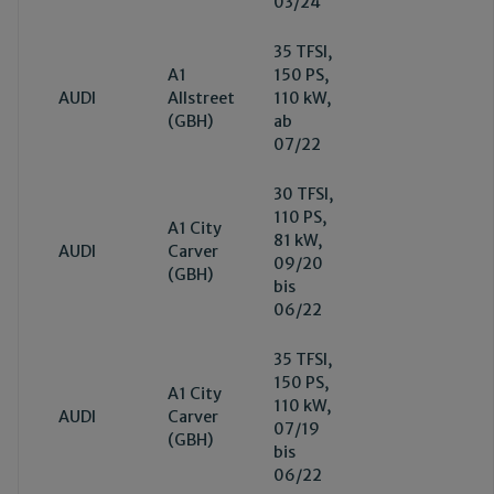
03/24
35 TFSI,
A1
150 PS,
AUDI
Allstreet
110 kW,
(GBH)
ab
07/22
30 TFSI,
110 PS,
A1 City
81 kW,
AUDI
Carver
09/20
(GBH)
bis
06/22
35 TFSI,
150 PS,
A1 City
110 kW,
AUDI
Carver
07/19
(GBH)
bis
06/22