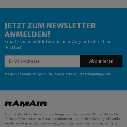
JETZT ZUM NEWSLETTER
ANMELDEN!
Erhalte spannende Infos und neue Angebote direkt ins
Postfach
Abonnieren
Newsletter Abonnieren
Mit dem Absenden willigst du in unsere
Datenschutzbestimmungen
ein.
Als offizieller deutscher Importeur bringen wir die originalen Ramair-Produkte
direkt auf den deutschen Markt und kümmern uns um die Zulassung. Alle Artikel
werden von Ramair selbst entwickelt, konstruiert und in umfangreichen Tests