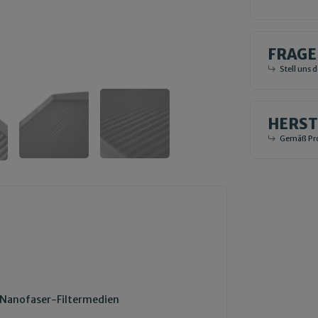
FRAGE
Stell uns 
HERS
Gemäß Pro
 Nanofaser-Filtermedien