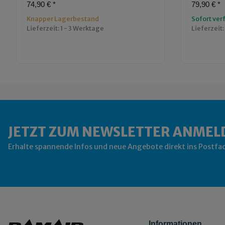
74,90 €
*
79,90 €
*
Knapper Lagerbestand
Sofort ver
Lieferzeit:
1 - 3 Werktage
Lieferzeit:
JETZT ZUM NEWSLETTER ANMEL
Erhalte spannende Infos und neue Angebote direkt ins Postfa
Informationen