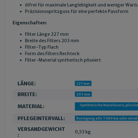
ölfrei für maximale Langlebigkeit und weniger Wart
Präzisionsspritzguss für eine perfekte Passform
Eigenschaften:
Filter Länge 227 mm
Breite des Filters 203 mm
Filter-Typ Flach
Form des Filters Rechteck
Filter-Material synthetisch plissiert
LÄNGE:
Produkteigenschaft
Wert
227 mm
BREITE:
203 mm
Synthetische Nanofasern, plissier
MATERIAL:
PFLEGEINTERVALL:
Reinigung alle 7.500 km oder minde
VERSANDGEWICHT
0,53 kg
: