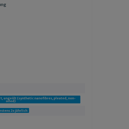
ung
t, ungeölt (synthetic nanofibres, pleated, non-
oiled)
stens 2x jährlich