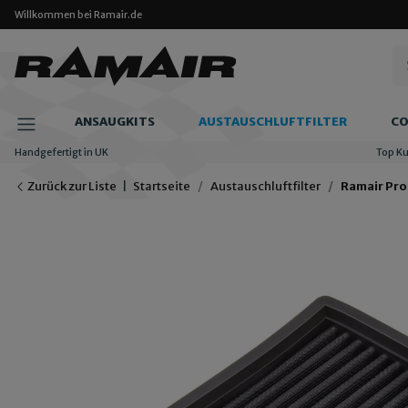
Willkommen bei Ramair.de
ANSAUGKITS
AUSTAUSCHLUFTFILTER
CO
Handgefertigt in UK
Top K
Zurück zur Liste
Startseite
Austauschluftfilter
Ramair Pro