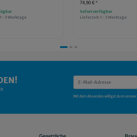
74,90 €
*
fügbar
Sofort verfügbar
1 - 3 Werktage
Lieferzeit:
1 - 3 Werktage
DEN!
ch
Newsletter Abonnieren
Mit dem Absenden willigst du in unsere
Gesetzliche
Brau