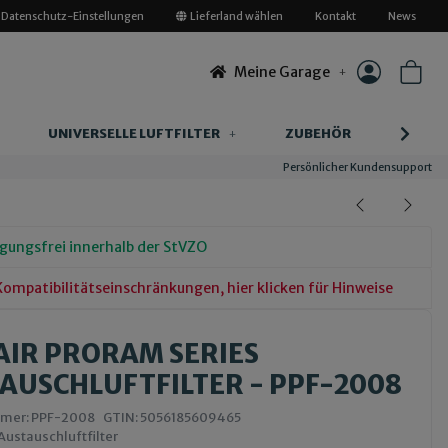
Datenschutz-Einstellungen
Lieferland wählen
Kontakt
News
Meine Garage
UNIVERSELLE LUFTFILTER
ZUBEHÖR
INFOR
Persönlicher Kundensupport
gungsfrei innerhalb der StVZO
 Kompatibilitätseinschränkungen, hier klicken für Hinweise
IR PRORAM SERIES
AUSCHLUFTFILTER - PPF-2008
mmer:
PPF-2008
GTIN:
5056185609465
Austauschluftfilter