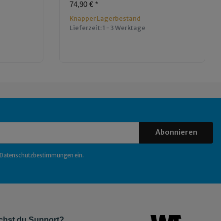
74,90 €
*
Knapper Lagerbestand
Lieferzeit:
1 - 3 Werktage
Abonnieren
Datenschutzbestimmungen
ein.
chst du Support?