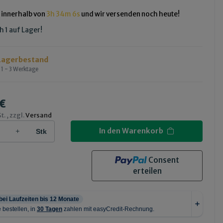
e innerhalb von
3h
34m
5s
und wir versenden noch heute!
h 1 auf Lager!
Lagerbestand
:
1 - 3 Werktage
 €
t. , zzgl.
Versand
In den Warenkorb
Stk
Consent
erteilen