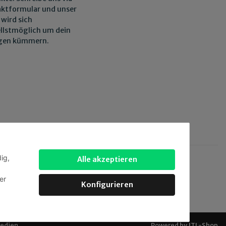
ktformular und unser
wird sich
llstmöglich um dein
egen kümmern.
ig,
Alle akzeptieren
 via:
er
Konfigurieren
Medien
.
Powered by
JTL-Shop