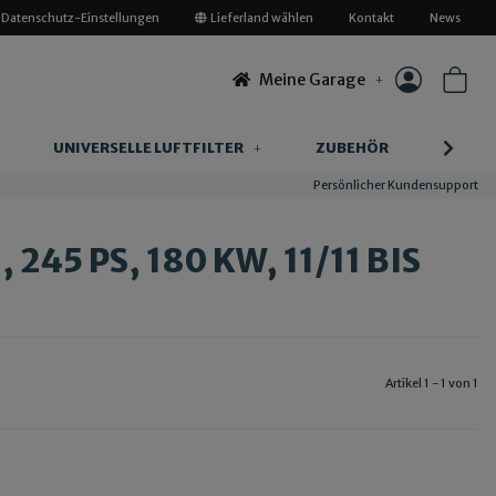
Datenschutz-Einstellungen
Lieferland wählen
Kontakt
News
Meine Garage
UNIVERSELLE LUFTFILTER
ZUBEHÖR
INFOR
Persönlicher Kundensupport
 245 PS, 180 KW, 11/11 BIS
Artikel 1 - 1 von 1