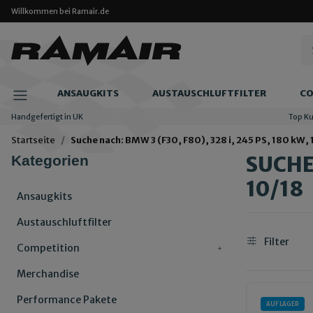
Willkommen bei Ramair.de
ANSAUGKITS
AUSTAUSCHLUFTFILTER
CO
Handgefertigt in UK
Top K
Startseite
Suche nach: BMW 3 (F30, F80), 328 i, 245 PS, 180 kW, 1
SUCHE 
Kategorien
10/18
Ansaugkits
Austauschluftfilter
Filter
Competition
Merchandise
Performance Pakete
AUF LAGER