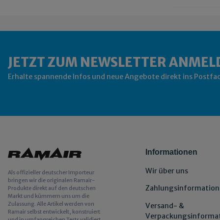
JETZT ZUM NEWSLETTER ANMEL
Erhalte spannende Infos und neue Angebote direkt ins Postfa
Informationen
Wir über uns
Als offizieller deutscher Importeur
bringen wir die originalen Ramair-
Zahlungsinformation
Produkte direkt auf den deutschen
Markt und kümmern uns um die
Zulassung. Alle Artikel werden von
Versand- &
Ramair selbst entwickelt, konstruiert
Verpackungsinforma
und in umfangreichen Tests validiert.