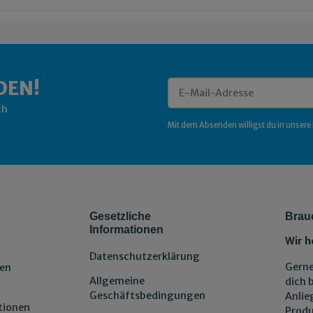
DEN!
ch
Newsletter Abonnieren
Mit dem Absenden willigst du in unsere
Gesetzliche
Brau
Informationen
Wir h
Datenschutzerklärung
Gerne
en
Allgemeine
dich 
Geschäftsbedingungen
Anlie
tionen
Produ