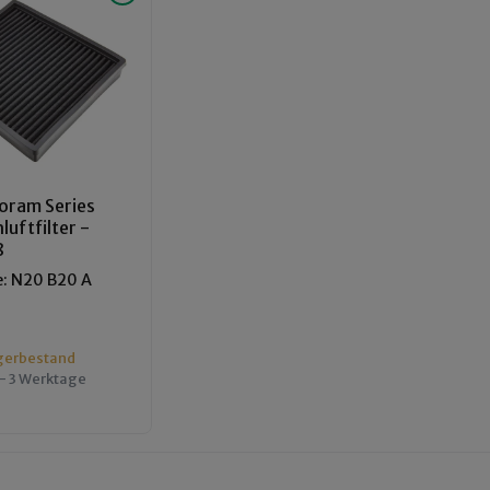
oram Series
uftfilter -
8
: N20 B20 A
gerbestand
 - 3 Werktage