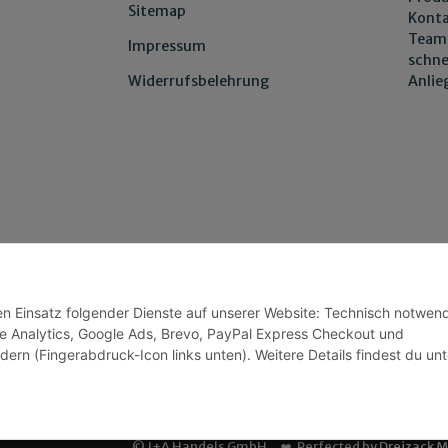
Sitemap
Konta
Team 
Impressum
schne
Anli
Widerrufsbelehrung
den Einsatz folgender Dienste auf unserer Website: Technisch notwend
Wir versenden
e Analytics, Google Ads, Brevo, PayPal Express Checkout und
dern (Fingerabdruck-Icon links unten). Weitere Details findest du unt
© J+A Handels GmbH
Perfected by
Dreizack 