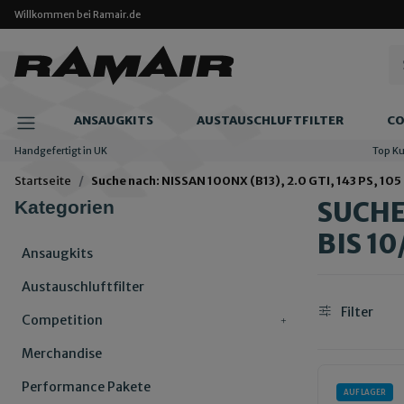
Willkommen bei Ramair.de
ANSAUGKITS
AUSTAUSCHLUFTFILTER
CO
Handgefertigt in UK
Top K
Startseite
Suche nach: NISSAN 100NX (B13), 2.0 GTI, 143 PS, 105
SUCHE 
Kategorien
BIS 10
Ansaugkits
Austauschluftfilter
Filter
Competition
Merchandise
Performance Pakete
AUF LAGER