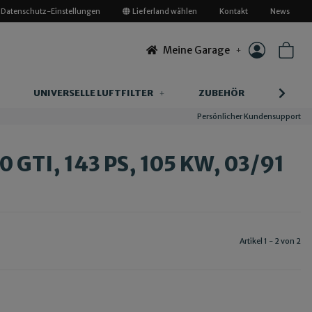
Datenschutz-Einstellungen
Lieferland wählen
Kontakt
News
Meine Garage
UNIVERSELLE LUFTFILTER
ZUBEHÖR
INFOR
Persönlicher Kundensupport
 GTI, 143 PS, 105 KW, 03/91
Artikel 1 - 2 von 2