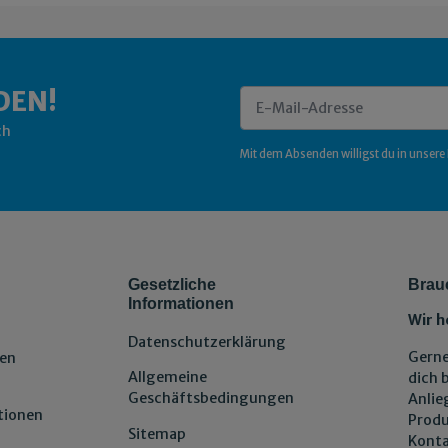
DEN!
ch
Newsletter Abonnieren
Mit dem Absenden willigst du in unsere
Gesetzliche
Brau
Informationen
Wir h
Datenschutzerklärung
Gerne
en
Allgemeine
dich 
Geschäftsbedingungen
Anlie
tionen
Produ
Sitemap
Konta