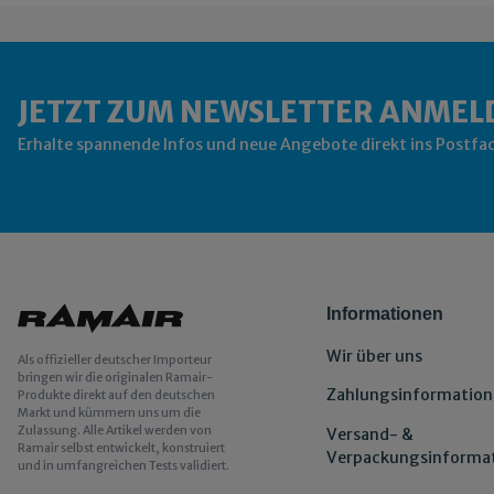
JETZT ZUM NEWSLETTER ANMEL
Erhalte spannende Infos und neue Angebote direkt ins Postfa
Informationen
Wir über uns
Als offizieller deutscher Importeur
bringen wir die originalen Ramair-
Zahlungsinformation
Produkte direkt auf den deutschen
Markt und kümmern uns um die
Zulassung. Alle Artikel werden von
Versand- &
Ramair selbst entwickelt, konstruiert
Verpackungsinforma
und in umfangreichen Tests validiert.