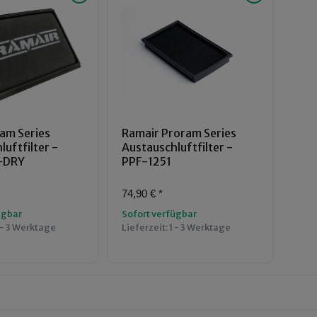
am Series
Ramair Proram Series
uftfilter -
Austauschluftfilter -
-DRY
PPF-1251
74,90 €
*
ügbar
Sofort verfügbar
 - 3 Werktage
Lieferzeit:
1 - 3 Werktage