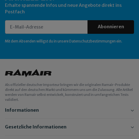
Erhalte spannende Infos und neue Angebote direkt ins
Postfach
Abonnieren
Newsletter Abonnieren
Mit dem Absenden willigst du in unsere
Datenschutzbestimmungen
ein.
Als offizieller deutscher Importeur bringen wir die originalen Ramair-Produkte
direkt auf den deutschen Markt und kümmern uns um die Zulassung. Alle Artikel
werden von Ramair selbst entwickelt, konstruiert und in umfangreichen Tests
validiert.
Informationen
Gesetzliche Informationen