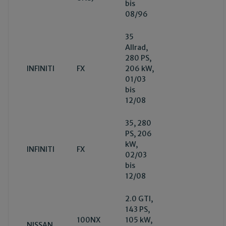
bis
08/96
35
Allrad,
280 PS,
INFINITI
FX
206 kW,
01/03
bis
12/08
35, 280
PS, 206
kW,
INFINITI
FX
02/03
bis
12/08
2.0 GTI,
143 PS,
100NX
105 kW,
NISSAN