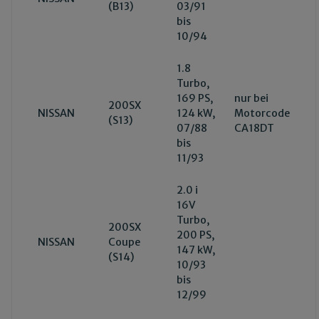
(B13)
03/91
bis
10/94
1.8
Turbo,
169 PS,
nur bei
200SX
NISSAN
124 kW,
Motorcode
(S13)
07/88
CA18DT
bis
11/93
2.0 i
16V
Turbo,
200SX
200 PS,
NISSAN
Coupe
147 kW,
(S14)
10/93
bis
12/99