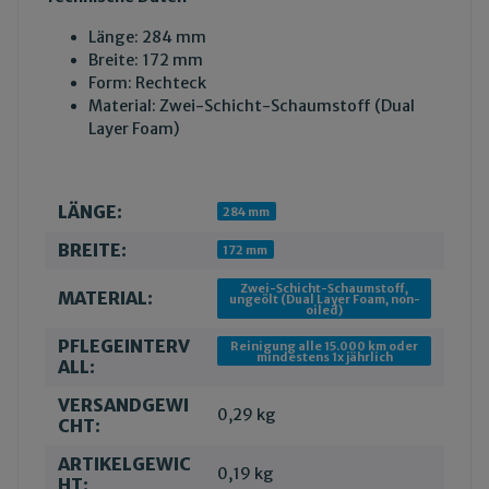
Länge: 284 mm
Breite: 172 mm
Form: Rechteck
Material: Zwei-Schicht-Schaumstoff (Dual
Layer Foam)
LÄNGE:
Produkteigenschaft
Wert
284 mm
BREITE:
172 mm
Zwei-Schicht-Schaumstoff,
MATERIAL:
ungeölt (Dual Layer Foam, non-
oiled)
PFLEGEINTERV
Reinigung alle 15.000 km oder
mindestens 1x jährlich
ALL:
VERSANDGEWI
0,29 kg
CHT:
ARTIKELGEWIC
0,19
kg
HT: