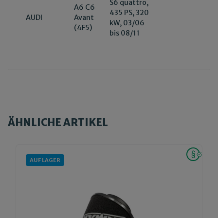
S6 quattro,
A6 C6
435 PS, 320
AUDI
Avant
kW, 03/06
(4F5)
bis 08/11
ÄHNLICHE ARTIKEL
AUF LAGER