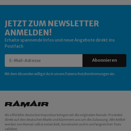
JETZT ZUM NEWSLETTER
ANMELDEN!
Erhalte spannende Infos und neue Angebote direkt ins
Postfach
Abonnieren
Newsletter Abonnieren
Mit dem Absenden willigst du in unsere
Datenschutzbestimmungen
ein.
Als offizieller deutscher Importeur bringen wir die originalen Ramair-Produkte
direkt auf den deutschen Markt und kümmern uns um die Zulassung. Alle Artikel
werden von Ramair selbst entwickelt, konstruiert und in umfangreichen Tests
validiert.