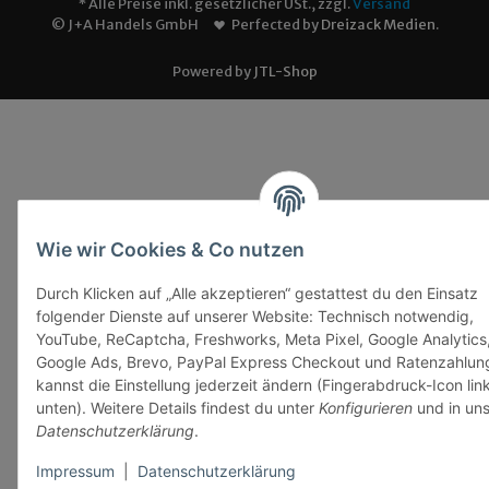
* Alle Preise inkl. gesetzlicher USt., zzgl.
Versand
© J+A Handels GmbH
Perfected by
Dreizack Medien
.
Powered by
JTL-Shop
Wie wir Cookies & Co nutzen
Durch Klicken auf „Alle akzeptieren“ gestattest du den Einsatz
folgender Dienste auf unserer Website: Technisch notwendig,
YouTube, ReCaptcha, Freshworks, Meta Pixel, Google Analytics
Google Ads, Brevo, PayPal Express Checkout und Ratenzahlun
kannst die Einstellung jederzeit ändern (Fingerabdruck-Icon lin
unten). Weitere Details findest du unter
Konfigurieren
und in uns
Datenschutzerklärung
.
Impressum
|
Datenschutzerklärung