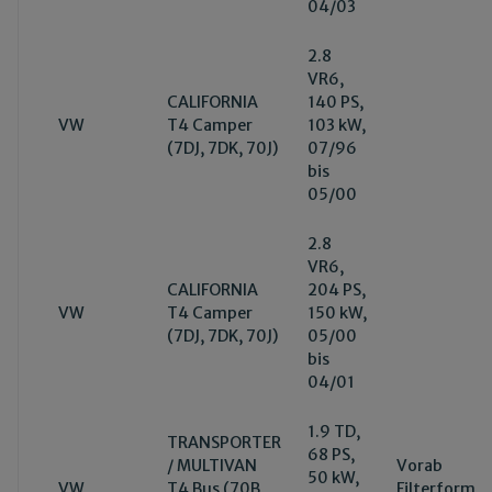
04/03
2.8
VR6,
CALIFORNIA
140 PS,
VW
T4 Camper
103 kW,
(7DJ, 7DK, 70J)
07/96
bis
05/00
2.8
VR6,
CALIFORNIA
204 PS,
VW
T4 Camper
150 kW,
(7DJ, 7DK, 70J)
05/00
bis
04/01
1.9 TD,
TRANSPORTER
68 PS,
/ MULTIVAN
Vorab
50 kW,
VW
T4 Bus (70B,
Filterform