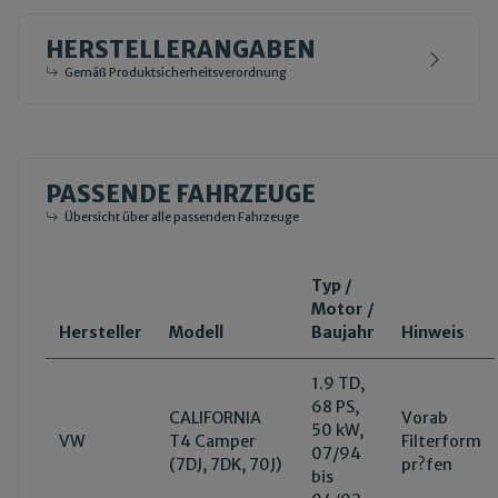
HERSTELLERANGABEN
Gemäß Produktsicherheitsverordnung
PASSENDE FAHRZEUGE
Übersicht über alle passenden Fahrzeuge
Typ /
Motor /
Hersteller
Modell
Baujahr
Hinweis
1.9 TD,
68 PS,
CALIFORNIA
Vorab
50 kW,
VW
T4 Camper
Filterform
07/94
(7DJ, 7DK, 70J)
pr?fen
bis