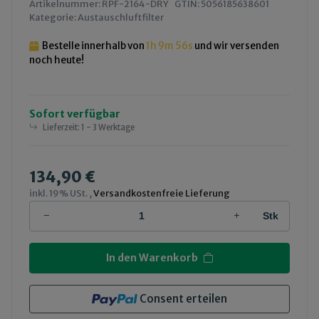
Artikelnummer:
RPF-2164-DRY
GTIN:
5056185638601
Kategorie:
Austauschluftfilter
Bestelle innerhalb von
1h
9m
56s
und wir versenden
noch heute!
Sofort verfügbar
Lieferzeit:
1 - 3 Werktage
134,90 €
inkl. 19% USt. ,
Versandkostenfreie Lieferung
Stk
In den Warenkorb
Consent erteilen