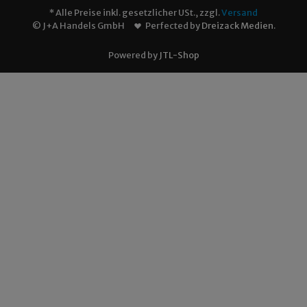
* Alle Preise inkl. gesetzlicher USt., zzgl.
Versand
© J+A Handels GmbH
Perfected by
Dreizack Medien
.
Powered by
JTL-Shop