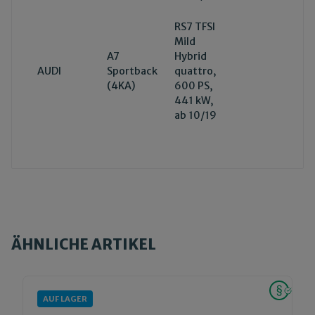
RS7 TFSI
Mild
A7
Hybrid
AUDI
Sportback
quattro,
(4KA)
600 PS,
441 kW,
ab 10/19
ÄHNLICHE ARTIKEL
AUF LAGER