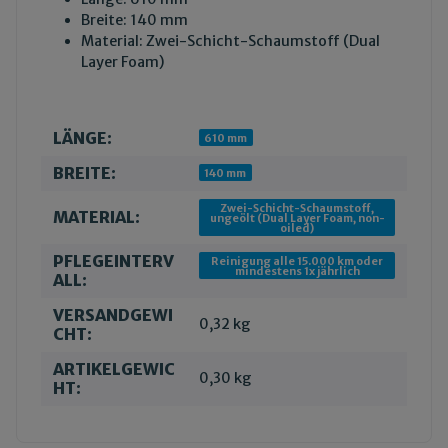
Breite: 140 mm
Material: Zwei-Schicht-Schaumstoff (Dual
Layer Foam)
LÄNGE:
Produkteigenschaft
Wert
610 mm
BREITE:
140 mm
Zwei-Schicht-Schaumstoff,
MATERIAL:
ungeölt (Dual Layer Foam, non-
oiled)
PFLEGEINTERV
Reinigung alle 15.000 km oder
mindestens 1x jährlich
ALL:
VERSANDGEWI
0,32 kg
CHT:
ARTIKELGEWIC
0,30
kg
HT: