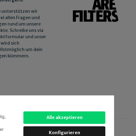
 unterstützen wir
bei allen Fragen und
gen rund um unsere
kte. Schreibe uns via
ktformular und unser
wird sich
llstmöglich um dein
egen kümmern.
ig,
Alle akzeptieren
er
 via:
Konfigurieren