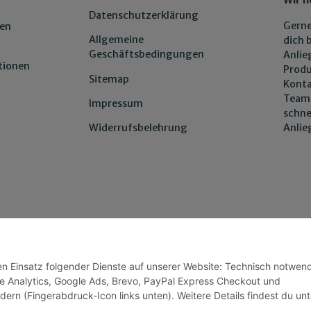
Datenschutzerklärung
Gerne
en
Allgemeine
dich 
Geschäftsbedingungen
Anlie
tionen
Produ
Sitemap
Konta
Team 
Impressum
schne
Anli
Widerrufsbelehrung
den Einsatz folgender Dienste auf unserer Website: Technisch notwend
e Analytics, Google Ads, Brevo, PayPal Express Checkout und
dern (Fingerabdruck-Icon links unten). Weitere Details findest du unt
Wir versenden