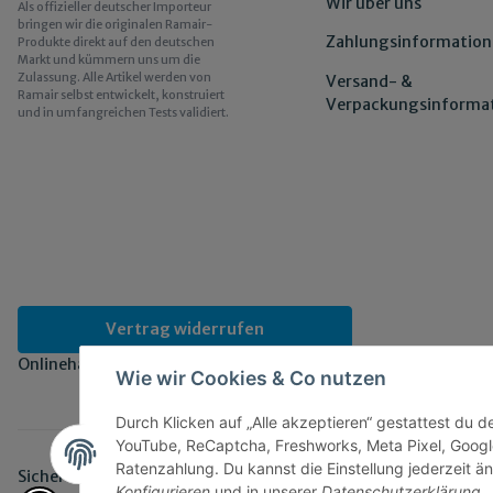
Wir über uns
Als offizieller deutscher Importeur
bringen wir die originalen Ramair-
Zahlungsinformation
Produkte direkt auf den deutschen
Markt und kümmern uns um die
Zulassung. Alle Artikel werden von
Versand- &
Ramair selbst entwickelt, konstruiert
Verpackungsinforma
und in umfangreichen Tests validiert.
Vertrag widerrufen
Onlinehandel basiert auf Vertrauen:
Wie wir Cookies & Co nutzen
Durch Klicken auf „Alle akzeptieren“ gestattest du 
YouTube, ReCaptcha, Freshworks, Meta Pixel, Googl
Ratenzahlung. Du kannst die Einstellung jederzeit än
Sicher bezahlen via:
Konfigurieren
und in unserer
Datenschutzerklärung
.