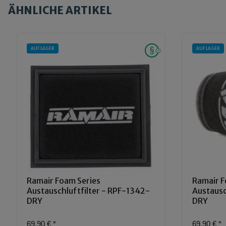
ÄHNLICHE ARTIKEL
AUF LAGER
AUF LAGER
Ramair Foam Series
Ramair F
Austauschluftfilter - RPF-1342-
Austausc
DRY
DRY
69,90 €
*
69,90 €
*