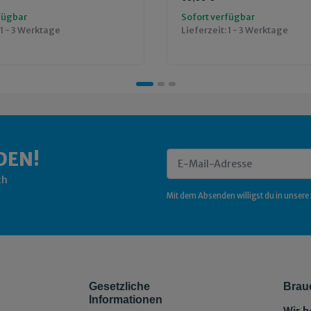
fügbar
Sofort verfügbar
1 - 3 Werktage
Lieferzeit:
1 - 3 Werktage
DEN!
ch
Newsletter Abonnieren
Mit dem Absenden willigst du in unsere
Gesetzliche
Brau
Informationen
Wir h