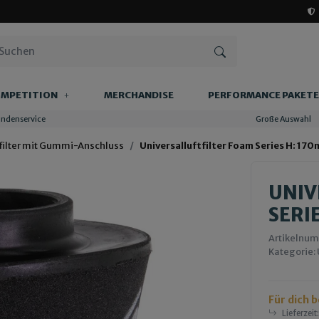
MPETITION
MERCHANDISE
PERFORMANCE PAKETE
undenservice
Große Auswahl
filter mit Gummi-Anschluss
Universalluftfilter Foam Series H: 1
UNIV
SERI
Artikelnu
Kategorie:
Für dich 
Lieferzeit