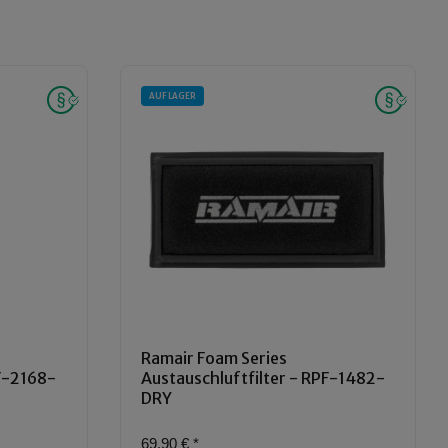
AUF LAGER
Ramair Foam Series
PF-2168-
Austauschluftfilter - RPF-1482-
DRY
69,90 €
*