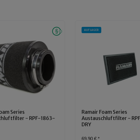
AUF LAGER
oam Series
Ramair Foam Series
hluftfilter - RPF-1863-
Austauschluftfilter - R
DRY
69,90 €
*