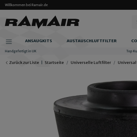
Willkommen bei Ramair.de
ANSAUGKITS
AUSTAUSCHLUFTFILTER
CO
Handgefertigt in UK
Top K
Zurück zur Liste
Startseite
Universelle Luftfilter
Universal