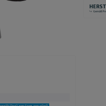
HERS
Gemäß Pro
ngeölt (Dual Layer Foam, non-oiled)