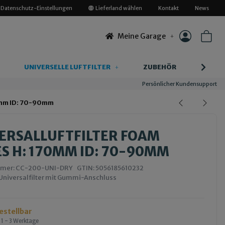
Datenschutz-Einstellungen
Lieferland wählen
Kontakt
News
Meine Garage
UNIVERSELLE LUFTFILTER
ZUBEHÖR
INFOR
Persönlicher Kundensupport
70mm ID: 70-90mm
ERSALLUFTFILTER FOAM
ES H: 170MM ID: 70-90MM
mmer:
CC-200-UNI-DRY
GTIN:
5056185610232
Universalfilter mit Gummi-Anschluss
bestellbar
:
1 - 3 Werktage