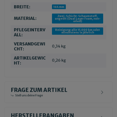
BREITE:
164 mm
Zwei-Schicht-Schaumstoff,
MATERIAL:
ungeölt (Dual Layer Foam, non-
oiled)
PFLEGEINTERV
Reinigung alle 15.000 km oder
mindestens 1x jährlich
ALL:
VERSANDGEWI
0,34 kg
CHT:
ARTIKELGEWIC
0,26
kg
HT:
FRAGE ZUM ARTIKEL
Stell uns deine Frage
HERSTELLERANGABEN