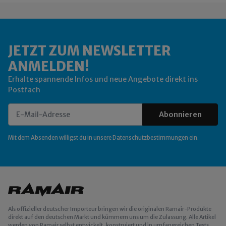
JETZT ZUM NEWSLETTER
ANMELDEN!
Erhalte spannende Infos und neue Angebote direkt ins
Postfach
Abonnieren
Newsletter Abonnieren
Mit dem Absenden willigst du in unsere
Datenschutzbestimmungen
ein.
Als offizieller deutscher Importeur bringen wir die originalen Ramair-Produkte
direkt auf den deutschen Markt und kümmern uns um die Zulassung. Alle Artikel
werden von Ramair selbst entwickelt, konstruiert und in umfangreichen Tests