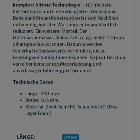
komplett ölfreie Technologie
– für höchste
Performance und eine verlängerte Lebensdauer.
Dank der ölfreien Konstruktion ist kein Nachölen
notwendig, was den Wartungsaufwand deutlich
reduziert. Ein weiterer Vorteil: Der
Luftmassenmesser deines Fahrzeugs bleibt frei von
ölhaltigen Rückständen. Dadurch werden
fehlerhafte Sensorwerte verhindert, die zu
Leistungseinbußen führen können. So profitierst du
von einer konstanten Motorleistung und
zuverlässiger Fahrzeugperformance.
Technische Daten
Länge: 259 mm
Breite: 164 mm
Material: Zwei-Schicht-Schaumstoff (Dual
Layer Foam)
LÄNGE:
Produkteigenschaft
Wert
259 mm