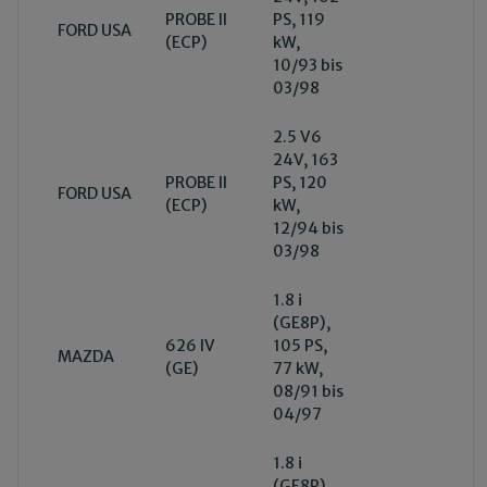
PROBE II
PS, 119
FORD USA
(ECP)
kW,
10/93 bis
03/98
2.5 V6
24V, 163
PROBE II
PS, 120
FORD USA
(ECP)
kW,
12/94 bis
03/98
1.8 i
(GE8P),
626 IV
105 PS,
MAZDA
(GE)
77 kW,
08/91 bis
04/97
1.8 i
(GE8P),