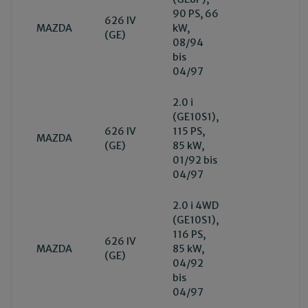
90 PS, 66
626 IV
MAZDA
kW,
(GE)
08/94
bis
04/97
2.0 i
(GE10S1),
626 IV
115 PS,
MAZDA
(GE)
85 kW,
01/92 bis
04/97
2.0 i 4WD
(GE10S1),
116 PS,
626 IV
MAZDA
85 kW,
(GE)
04/92
bis
04/97