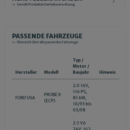
Gemäß Produktsicherheitsverordnung
PASSENDE FAHRZEUGE
Übersicht über alle passenden Fahrzeuge
Typ /
Motor /
Hersteller
Modell
Baujahr
Hinweis
2.0 16V,
116 PS,
PROBE II
FORD USA
85 kW,
(ECP)
10/93 bis
03/98
2.5 V6
24V, 162